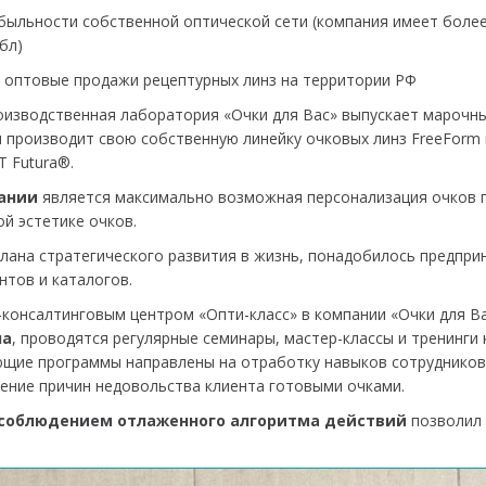
ыльности собственной оптической сети (компания имеет более 2
бл)
 оптовые продажи рецептурных линз на территории РФ
изводственная лаборатория «Очки для Вас» выпускает марочны
и производит свою собственную линейку очковых линз FreeForm
T Futura®.
ании
является максимально возможная персонализация очков 
й эстетике очков.
лана стратегического развития в жизнь, понадобилось предпри
нтов и каталогов.
-консалтинговым центром «Опти-класс» в компании «Очки для 
ла
, проводятся регулярные семинары, мастер-классы и тренинги 
щие программы направлены на отработку навыков сотрудников,
ение причин недовольства клиента готовыми очками.
 соблюдением отлаженного алгоритма действий
позволил 