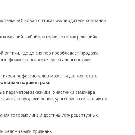
ыставки «Очковая оптика» руководители компаний
ух компаний – «Лаборатории готовых решений».
ой оптики, где до сих пор преобладает продажа
нные формы торговли» через салоны оптики
оптиков-профессионалов может и должен стать
дуальным параметрам.
ые параметры заказчика. Участники семинара
е линзы, а продажи рецептурных линз составляют в
вания готовых линз и достичь 70% рецептурных
ми целями были признаны