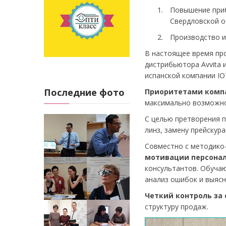
Повышение приб
Свердловской о
Производство и
В настоящее время про
дистрибьютора Avvita 
испанской компании IO
Последние фото
Приоритетами комп
максимально возможно
С целью претворения п
линз, замену прейскура
Совместно с методико
мотивации персона
консультантов. Обучаю
анализ ошибок и выясн
Четкий контроль за
структуру продаж.