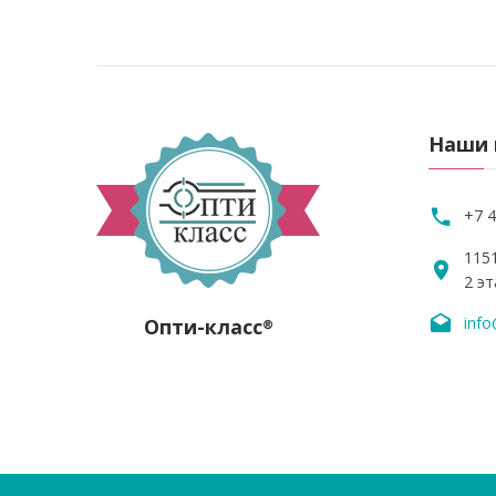
Наши 
+7 4
1151
2 эт
info
Опти-класс
®