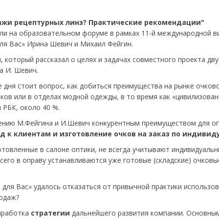
ажи рецептурных линз? Практические рекомендации"
или на образовательном форуме в рамках 11-й международной в
для Вас» Ирина Шевич и Михаил Фейгин.
, который рассказал о целях и задачах совместного проекта дв
а И. Шевич.
е дня стоит вопрос, как добиться преимущества на рынке очков
ков или в отделах модной одежды, в то время как «цивилизова
 РБК, около 40 %.
мнению М.Фейгина и И.Шевич конкурентным преимуществом для 
д к клиентам и изготовление очков на заказ по индиви
отовленные в салоне оптики, не всегда учитывают индивидуальн
всего в оправу устанавливаются уже готовые (складские) очковы
 для Вас» удалось отказаться от привычной практики использо
родаж?
ыработка
стратегии
дальнейшего развития компании. Основны