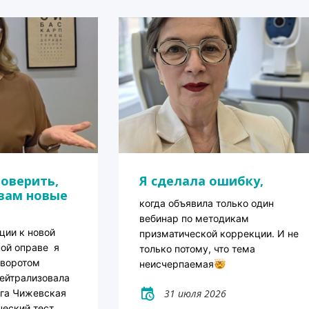
оверить,
Я сделала ошибку,
вам новые
когда объявила только один
вебинар по методикам
ции к новой
призматической коррекции. И не
ной оправе я
только потому, что тема
зворотом
неисчерпаемая
нейтрализовала
ьга
Чижевская
31 июля 2026
ческий тест