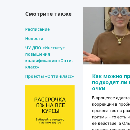
Смотрите также
Расписание
Новости
ЧУ ДПО «Институт
повышения
квалификации «Опти-
класс»
Как можно пр
Проекты «Опти-класс»
подходят ли 
очки
В процессе адапта
коррекции в проб
провела тест с ра
призмы - то есть 
ее действие, а Ол
сделала миастени