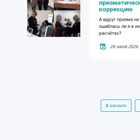
призматичес
коррекцию
А вдруг призма не
ошиблась ли я в и
расчётах?
28 июля 2026
В начало