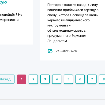
кую
Полтора столетия назад к лицу
пациента приближали горящую
 подойдёт? Не
свечу, которая освещала щель
змерениях и
черного цилиднрического
инструмента -
офтальмодинамометра,
придуманного Эдмоном
Ландольтом
24 июля 2026
Назад
1
2
3
4
5
6
7
8