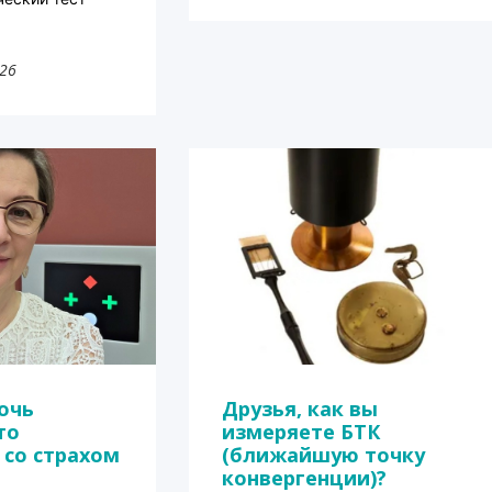
026
очь
Друзья, как вы
то
измеряете БТК
 со страхом
(ближайшую точку
конвергенции)?