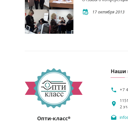
17 октября 2013
Наши 
+7 4
1151
2 эт
info
Опти-класс
®