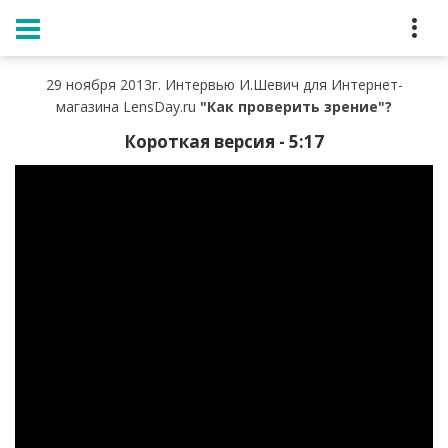
Главная
Новости
Интервью И.Шевич для Интернет-магазина LensDay.ru
29 ноября 2013г. Интервью И.Шевич для Интернет-
магазина LensDay.ru
"Как проверить зрение"?
Короткая версия - 5:17