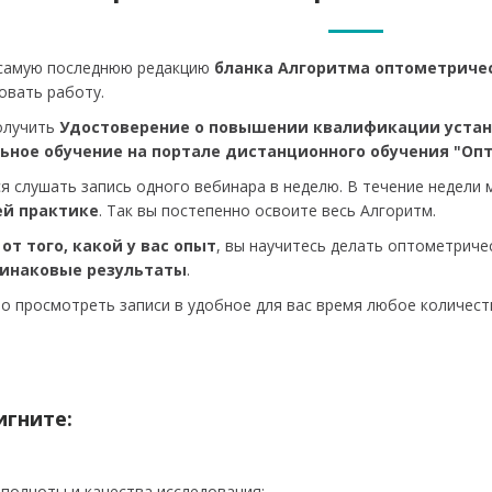
 самую последнюю редакцию
бланка Алгоритма оптометриче
овать работу.
олучить
Удостоверение о повышении квалификации установ
ное обучение на портале дистанционного обучения "Опти-
я слушать запись одного вебинара в неделю. В течение недели
ей практике
. Так вы постепенно освоите весь Алгоритм.
от того, какой у вас опыт
, вы научитесь делать оптометрич
динаковые результаты
.
 просмотреть записи в удобное для вас время любое количеств
игните:
полноты и качества исследования;