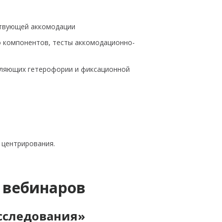
ствующей аккомодации
го компонентов, тесты аккомодационно-
тавляющих гетерофории и фиксационной
 центрирования.
 вебинаров
сследования»