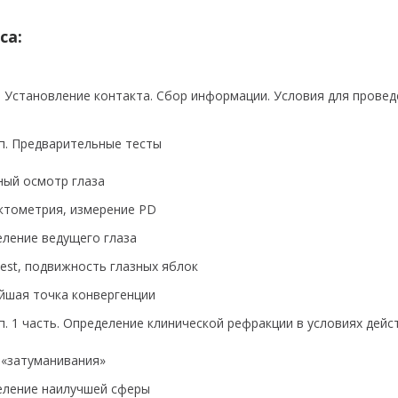
са:
п. Установление контакта. Сбор информации. Условия для провед
тап. Предварительные тесты
ный осмотр глаза
ктометрия, измерение PD
еление ведущего глаза
test, подвижность глазных яблок
йшая точка конвергенции
тап. 1 часть. Определение клинической рефракции в условиях де
 «затуманивания»
еление наилучшей сферы