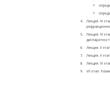
опред
опред
Лекция. IV эт
рефракционно
Лекция. IV э
диспаратност
Лекция. V эта
Лекция. V эта
Лекция. VI эт
VII этап. Ра