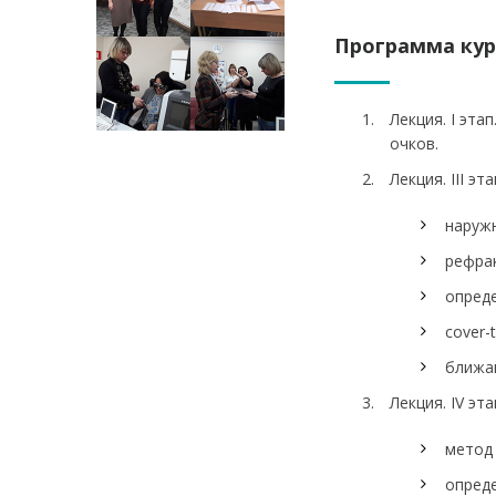
Программа кур
Лекция. I эта
очков.
Лекция. III э
наруж
рефра
опред
cover-
ближа
Лекция. IV э
метод
опред