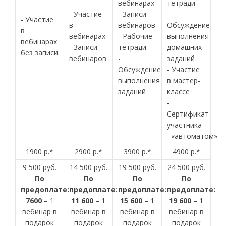
вебинарах
тетради
- Участие
- Записи
-
- Участие
в
вебинаров
Обсуждение
в
вебинарах
- Рабочие
выполнения
вебинарах
- Записи
тетради
домашних
без записи
вебинаров
-
заданий
Обсуждение
- Участие
выполнения
в мастер-
заданий
классе
-
Сертификат
участника
–«автоматом»
1900 р.*
2900 р.*
3900 р.*
4900 р.*
9 500 руб.
14 500 руб.
19 500 руб.
24 500 руб.
По
По
По
По
предоплате:
предоплате:
предоплате:
предоплате:
7600
– 1
11 600
– 1
15 600
– 1
19 600
– 1
вебинар в
вебинар в
вебинар в
вебинар в
подарок
подарок
подарок
подарок