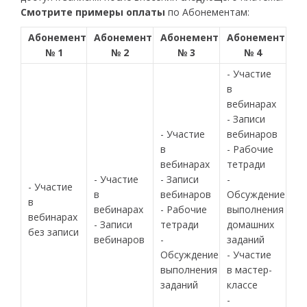
Смотрите примеры оплаты
по Абонементам:
Абонемент
Абонемент
Абонемент
Абонемент
№ 1
№ 2
№ 3
№ 4
- Участие
в
вебинарах
- Записи
- Участие
вебинаров
в
- Рабочие
вебинарах
тетради
- Участие
- Записи
-
- Участие
в
вебинаров
Обсуждение
в
вебинарах
- Рабочие
выполнения
вебинарах
- Записи
тетради
домашних
без записи
вебинаров
-
заданий
Обсуждение
- Участие
выполнения
в мастер-
заданий
классе
-