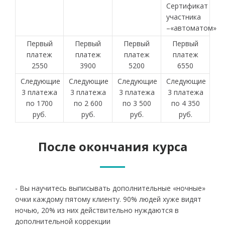
Сертификат
участника
–«автоматом»
Первый
Первый
Первый
Первый
платеж
платеж
платеж
платеж
2550
3900
5200
6550
Следующие
Следующие
Следующие
Следующие
3 платежа
3 платежа
3 платежа
3 платежа
по 1700
по 2 600
по 3 500
по 4 350
руб.
руб.
руб.
руб.
После окончания курса
- Вы научитесь выписывать дополнительные «ночные»
очки каждому пятому клиенту. 90% людей хуже видят
ночью, 20% из них действительно нуждаются в
дополнительной коррекции