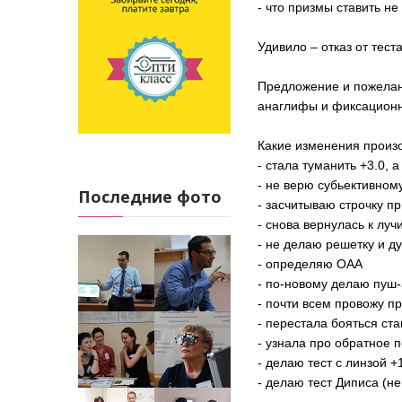
- что призмы ставить не
Удивило – отказ от тес
Предложение и пожелани
анаглифы и фиксационн
Какие изменения произо
- стала туманить +3.0, а
- не верю субьективном
Последние фото
- засчитываю строчку п
- снова вернулась к луч
- не делаю решетку и д
- определяю ОАА
- по-новому делаю пуш-
- почти всем провожу п
- перестала бояться ста
- узнала про обратное
- делаю тест с линзой +
- делаю тест Диписа (не