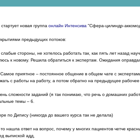
 стартует новая группа
онлайн Интенсива
"Сфера-цилиндр-аккомо
ткрытиями предыдущих потоков:
 слабые стороны, не хотелось работать так, как пять лет назад на
люсь к новому. Решила обратиться к экспертам. Ожидания оправда
 Самое приятное – постоянное общение в общем чате с эксперта
бежать с работы на работу, а потом обратно на предыдущее рабочее
ень сложности заданий (я так понимаю, что речь о домашних работ
альные темы – 6.
ре по Дипису (никогда до вашего курса так не делала)
то нашла ответ на вопрос, почему у многих пациентов четче крас
ед выпиской адд,