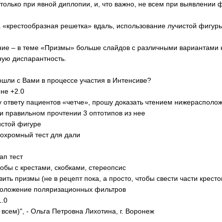
 только при явной диплопии, и, что важно, не всем при выявлении 
та «крестообразная решетка» вдаль, использование лучистой фигуры
е – в теме «Призмы» больше слайдов с различными вариантами кр
ую диспарантность.
шли с Вами в процессе участия в Интенсиве?
 не +2.0
у ответу пациентов «четче», прошу доказать чтением нижерасполо
ри правильном прочтении 3 оптотипов из нее
истой фигуре
уохромный тест для дали
ап тест
робы с крестами, скобками, стереопсис
вить призмы (не в рецепт пока, а просто, чтобы свести части кресто
 положение поляризационных фильтров
1.0
 всем)", - Ольга Петровна Лихотина, г. Воронеж