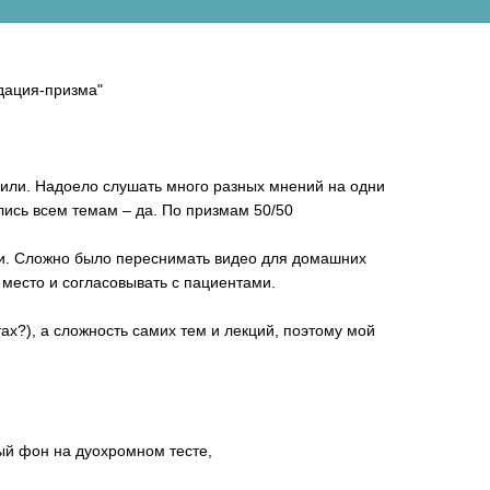
дация-призма"
учили. Надоело слушать много разных мнений на одни
лись всем темам – да. По призмам 50/50
ми. Сложно было переснимать видео для домашних
 место и согласовывать с пациентами.
ах?), а сложность самих тем и лекций, поэтому мой
ный фон на дуохромном тесте,