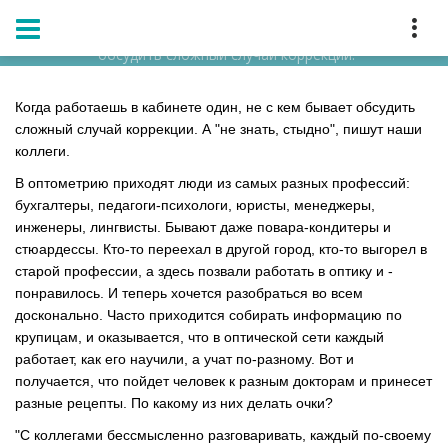
Главная
Блог
Когда работаешь в кабинете один, не с кем бывает
обсудить сложный случай коррекции.
Когда работаешь в кабинете один, не с кем бывает обсудить
сложный случай коррекции. А "не знать, стыдно", пишут наши
коллеги.
В оптометрию приходят люди из самых разных профессий:
бухгалтеры, педагоги-психологи, юристы, менеджеры,
инженеры, лингвисты. Бывают даже повара-кондитеры и
стюардессы. Кто-то переехал в другой город, кто-то выгорел в
старой профессии, а здесь позвали работать в оптику и -
понравилось. И теперь хочется разобраться во всем
досконально. Часто приходится собирать информацию по
крупицам, и оказывается, что в оптической сети каждый
работает, как его научили, а учат по-разному. Вот и
получается, что пойдет человек к разным докторам и принесет
разные рецепты. По какому из них делать очки?
"С коллегами бессмысленно разговаривать, каждый по-своему