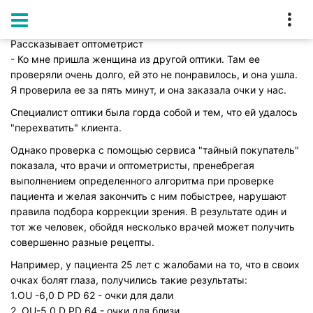
Главная
Блог
Рассказывает оптометрист:
Рассказывает оптометрист
- Ко мне пришла женщина из другой оптики. Там ее
проверяли очень долго, ей это не понравилось, и она ушла.
Я проверила ее за пять минут, и она заказала очки у нас.
Специалист оптики была горда собой и тем, что ей удалось
"перехватить" клиента.
Однако проверка с помощью сервиса "тайный покупатель"
показала, что врачи и оптометристы, пренебрегая
выполнением определенного алгоритма при проверке
пациента и желая закончить с ним побыстрее, нарушают
правила подбора коррекции зрения. В результате один и
тот же человек, обойдя несколько врачей может получить
совершенно разные рецепты.
Например, у пациента 25 лет с жалобами на то, что в своих
очках болят глаза, получились такие результаты:
1.OU -6,0 D PD 62 - очки для дали
2. OU-5,0 D PD 64 - очки для близи