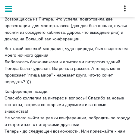
Главная
Блог
Возвращаюсь из Питера
Возвращаюсь из Питера. Что успела: подготовила две
презентации: для мастер-класса (два дня был аншлаг, стулья
носили из соседнего кабинета, даром, что выходные дни) и
доклад на Большой зал конференции.
Вот такой веселый мандарин, чудо природы, был свидетелем
моего ночного бдения
😊
Любовалась балкончиками и альковами питерских зданий.
Погода была чудесная. Встречала рассвет. А теперь меня
провожает "птица мира" - нарезает круги, что-то хочет
передать? )))
Конференция позади.
Спасибо коллегам за интерес и вопросы! Спасибо за новые
контакты, встречи со старыми друзьями и за новые
знакомства!
Не успела: выйти за рамки конференции, побродить по городу
и встретиться с питерскими друзьями.
Теперь - до следующей возможности. Или приезжайте к нам!