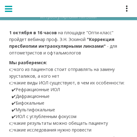
Главная
Мероприятия
Расписание
Вебинар проф. Э.Н. Эскиной "Коррекция пресбиопии
интраокулярными линзами"
1 октября в 16 часов
на площадке "Опти-класс"
пройдет вебинар проф. Э.Н. Эскиной
"Коррекция
пресбиопии интраокулярными линзами"
- для
оптометристов и офтальмологов
Мы разберемся:
👉кого из пациентов стоит отправлять на замену
хрусталиков, а кого нет
👉какие виды ИОЛ существуют, в чем их особенности:
✔️Рефракционные ИОЛ
✔️Дифракционные
✔️Бифокальные
✔️Мультифокальные
✔️ИОЛ с углубленным фокусом
👉какие результаты можно обещать пациенту
👉какие исследования нужно провести