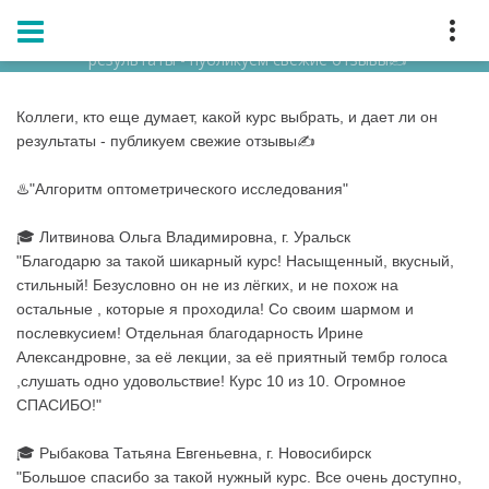
Главная
Блог
Коллеги, кто еще думает, какой курс выбрать, и дает ли он
результаты - публикуем свежие отзывы✍
Коллеги, кто еще думает, какой курс выбрать, и дает ли он
результаты - публикуем свежие отзывы✍
♨️"
Алгоритм оптометрического исследования
"
🎓 Литвинова Ольга Владимировна, г. Уральск
"Благодарю за такой шикарный курс! Насыщенный, вкусный,
стильный! Безусловно он не из лёгких, и не похож на
остальные , которые я проходила! Со своим шармом и
послевкусием! Отдельная благодарность Ирине
Александровне, за её лекции, за её приятный тембр голоса
,слушать одно удовольствие! Курс 10 из 10. Огромное
СПАСИБО!"
🎓 Рыбакова Татьяна Евгеньевна, г. Новосибирск
"Большое спасибо за такой нужный курс. Все очень доступно,