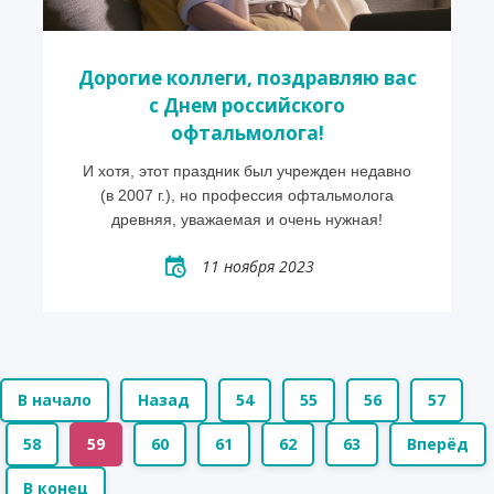
Дорогие коллеги, поздравляю вас
с Днем российского
офтальмолога!
И хотя, этот праздник был учрежден недавно
(в 2007 г.), но профессия офтальмолога
древняя, уважаемая и очень нужная!
11 ноября 2023
В начало
Назад
54
55
56
57
58
59
60
61
62
63
Вперёд
В конец