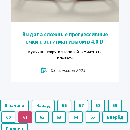
Выдала сложные прогрессивные
очки с астигматизмом в 4,0 D:
Мужчина покрутил головой: «Ничего не
плывет»
03 сентября 2023
В начало
Назад
56
57
58
59
60
61
62
63
64
65
Вперёд
В конец