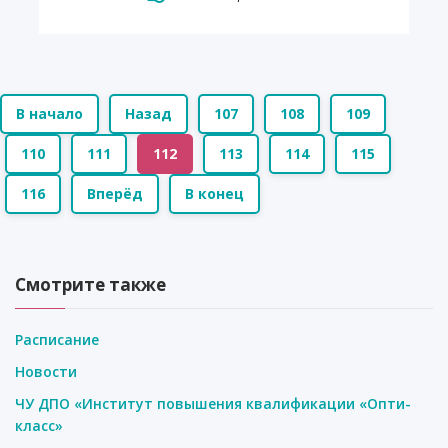
В начало
Назад
107
108
109
110
111
112
113
114
115
116
Вперёд
В конец
Смотрите также
Расписание
Новости
ЧУ ДПО «Институт повышения квалификации «Опти-
класс»