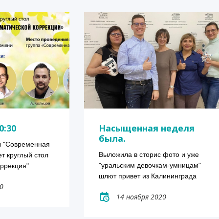
0:30
Насыщенная неделя
была.
ы "Современная 
Выложила в сторис фото и уже 
т круглый стол 
"уральским девочкам-умницам" 
оррекция"
шлют привет из Калининграда
0
14 ноября 2020