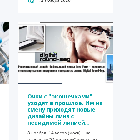
Очки с "окошечками"
уходят в прошлое. Им на
смену приходят новые
дизайны линз с
невидимой линией...
3 ноября, 14 часов (моск) – на
площадке "Опти-класс" проведем