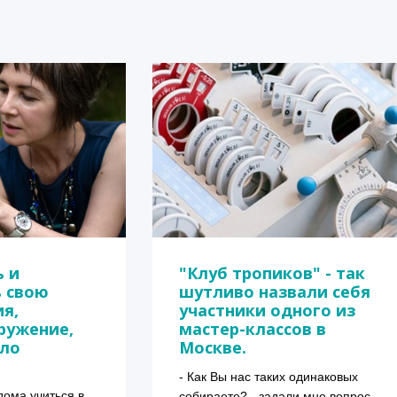
ь и
"Клуб тропиков" - так
ь свою
шутливо назвали себя
ия,
участники одного из
ружение,
мастер-классов в
ело
Москве.
- Как Вы нас таких одинаковых 
дома учиться в 
собираете? - задали мне вопрос 