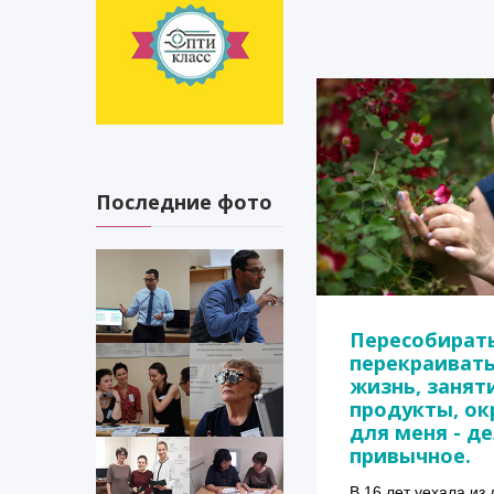
Последние фото
Пересобират
перекраиват
жизнь, занят
продукты, ок
для меня - д
привычное.
В 16 лет уехала из 