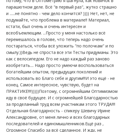
потому, что в Оптометрию я шагнула, как новичок в
парашютном деле. Всё "в первый раз", жутко страшно
и ......не понятно - чем дело кончится? )))) Нет, нет, не
подумайте, что проблема в материале!! Материал,
кстати, был очень и очень интересен и
всеобъемлющим. ...Просто у меня настолько всё
перемешалось в голове, что теперь надо очень
постараться, чтобы всё уложить "по полочкам" и по
смылу.))Ведь не спроста все эти Тесты придуманы. Это
как с велосипедом. Его не надо каждый раз заново
изобретать.... Надо просто умеючи воспользоваться
богатейшим опытом, предыдущих поколений и
использовать во Благо себе и другим!!!И это ещё - не
конец. Самое интересное, чувствую, будет на
ПРАКТИКЕ!!!!)))))Поэтому, с огромнейшим Оптимизмом
иду в своё будущее. И с огромнейшей Благодарностью
за проделанный труд всем участникам этого ТРУДА!!!!
Отдельная благодарность - спикеру Шевичу Ирине
Александровне, от меня лично и всех благодарных
последователей и единомышленников.Ещё раз ,
Огромное Спасибо за всё сделанное. И жду, не